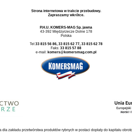
Strona internetowa w trakcie przebudowy.
Zapraszamy wkrótce.
P.H.U. KOMERS-MAG Sp. jawna
43-392 Międzyrzecze Dolne 178
Polska
Tel:
33 815 56 86, 33 815 62 77, 33 815 62 78
Faks:
33 815 57 88
e-mail:
komers@komersmag.com.pl
 dla zakładu przetwórstwa produktów rybnych w postaci dopłaty do kapitału obro