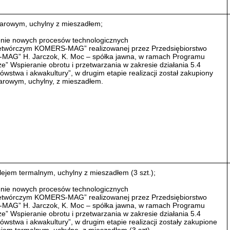
parowym, uchylny z mieszadłem;
enie nowych procesów technologicznych
zetwórczym KOMERS-MAG” realizowanej przez Przedsiębiorstwo
AG” H. Jarczok, K. Moc – spółka jawna, w ramach Programu
” Wspieranie obrotu i przetwarzania w zakresie działania 5.4
wstwa i akwakultury”, w drugim etapie realizacji został zakupiony
parowym, uchylny, z mieszadłem.
lejem termalnym, uchylny z mieszadłem (3 szt.);
enie nowych procesów technologicznych
zetwórczym KOMERS-MAG” realizowanej przez Przedsiębiorstwo
AG” H. Jarczok, K. Moc – spółka jawna, w ramach Programu
” Wspieranie obrotu i przetwarzania w zakresie działania 5.4
wstwa i akwakultury”, w drugim etapie realizacji zostały zakupione