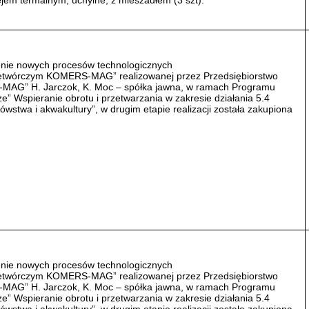
ejem termalnym, uchylne, z mieszadłem (3 szt).
enie nowych procesów technologicznych
zetwórczym KOMERS-MAG” realizowanej przez Przedsiębiorstwo
AG” H. Jarczok, K. Moc – spółka jawna, w ramach Programu
” Wspieranie obrotu i przetwarzania w zakresie działania 5.4
wstwa i akwakultury”, w drugim etapie realizacji została zakupiona
enie nowych procesów technologicznych
zetwórczym KOMERS-MAG” realizowanej przez Przedsiębiorstwo
AG” H. Jarczok, K. Moc – spółka jawna, w ramach Programu
” Wspieranie obrotu i przetwarzania w zakresie działania 5.4