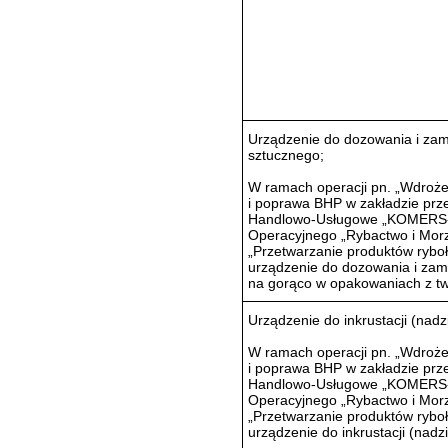
Urządzenie do dozowania i za
sztucznego;
W ramach operacji pn. „Wdroż
i poprawa BHP w zakładzie pr
Handlowo-Usługowe „KOMERS-M
Operacyjnego „Rybactwo i Morze
„Przetwarzanie produktów rybołó
urządzenie do dozowania i zam
na gorąco w opakowaniach z t
Urządzenie do inkrustacji (nad
W ramach operacji pn. „Wdroż
i poprawa BHP w zakładzie pr
Handlowo-Usługowe „KOMERS-M
Operacyjnego „Rybactwo i Morze
„Przetwarzanie produktów rybołó
urządzenie do inkrustacji (nad