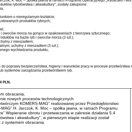
ok, K. Moc – Spółka jawna w ramach Programu Operacyjnego „Rybactwo i Morze”
oduktów rybołówstwa i akwakultury”, zostały zakupione:
ia;
dunkiem o nieregularnym kształcie;
rustowanych produktów rybnych;
li;
b i owoców morza na gorąco w opakowaniach z tworzywa sztucznego;
roduktów na bazie ryb i owoców morza (3 szt.);
chylny z mieszadłem;
alnym, uchylny z mieszadłem (3 szt.);
ywnego wychładzania produktu;
ię do poprawy bezpieczeństwa, higieny i warunków pracy w procesie przetwórstwa
ub systemów zarządzania przetwórstwem ryb.
4 PLN.
mem obracania;
enie nowych procesów technologicznych
zetwórczym KOMERS-MAG” realizowanej przez Przedsiębiorstwo
AG” H. Jarczok, K. Moc – spółka jawna, w ramach Programu
” Wspieranie obrotu i przetwarzania w zakresie działania 5.4
wstwa i akwakultury”, w pierwszym etapie realizacji został
az z systemem obracania.