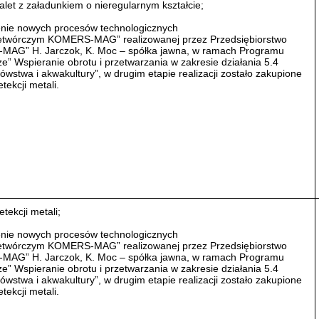
let z załadunkiem o nieregularnym kształcie;
enie nowych procesów technologicznych
zetwórczym KOMERS-MAG” realizowanej przez Przedsiębiorstwo
AG” H. Jarczok, K. Moc – spółka jawna, w ramach Programu
” Wspieranie obrotu i przetwarzania w zakresie działania 5.4
wstwa i akwakultury”, w drugim etapie realizacji zostało zakupione
tekcji metali.
tekcji metali;
enie nowych procesów technologicznych
zetwórczym KOMERS-MAG” realizowanej przez Przedsiębiorstwo
AG” H. Jarczok, K. Moc – spółka jawna, w ramach Programu
” Wspieranie obrotu i przetwarzania w zakresie działania 5.4
wstwa i akwakultury”, w drugim etapie realizacji zostało zakupione
tekcji metali.