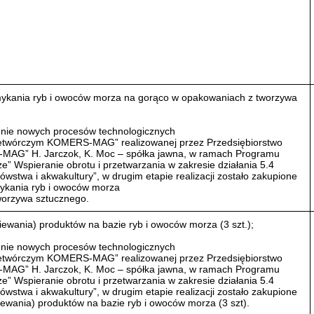
mykania ryb i owoców morza na gorąco w opakowaniach z tworzywa
enie nowych procesów technologicznych
zetwórczym KOMERS-MAG” realizowanej przez Przedsiębiorstwo
AG” H. Jarczok, K. Moc – spółka jawna, w ramach Programu
” Wspieranie obrotu i przetwarzania w zakresie działania 5.4
wstwa i akwakultury”, w drugim etapie realizacji zostało zakupione
ykania ryb i owoców morza
worzywa sztucznego.
ziewania) produktów na bazie ryb i owoców morza (3 szt.);
enie nowych procesów technologicznych
zetwórczym KOMERS-MAG” realizowanej przez Przedsiębiorstwo
AG” H. Jarczok, K. Moc – spółka jawna, w ramach Programu
” Wspieranie obrotu i przetwarzania w zakresie działania 5.4
wstwa i akwakultury”, w drugim etapie realizacji zostało zakupione
ziewania) produktów na bazie ryb i owoców morza (3 szt).