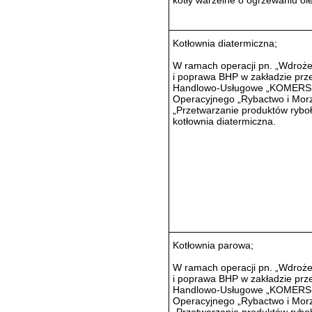
kotły warzelne o ogrzewaniu ol
Kotłownia diatermiczna;
W ramach operacji pn. „Wdroż
i poprawa BHP w zakładzie pr
Handlowo-Usługowe „KOMERS-M
Operacyjnego „Rybactwo i Morze
„Przetwarzanie produktów rybołó
kotłownia diatermiczna.
Kotłownia parowa;
W ramach operacji pn. „Wdroż
i poprawa BHP w zakładzie pr
Handlowo-Usługowe „KOMERS-M
Operacyjnego „Rybactwo i Morze