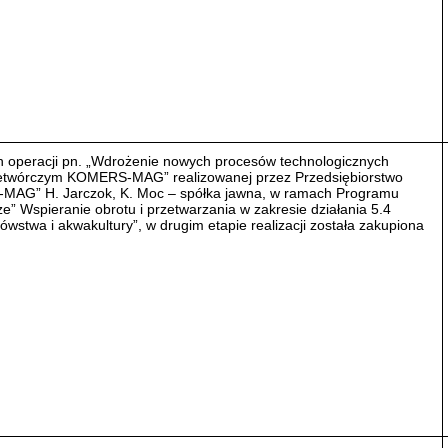
h operacji pn. „Wdrożenie nowych procesów technologicznych
zetwórczym KOMERS-MAG” realizowanej przez Przedsiębiorstwo
AG” H. Jarczok, K. Moc – spółka jawna, w ramach Programu
” Wspieranie obrotu i przetwarzania w zakresie działania 5.4
wstwa i akwakultury”, w drugim etapie realizacji została zakupiona