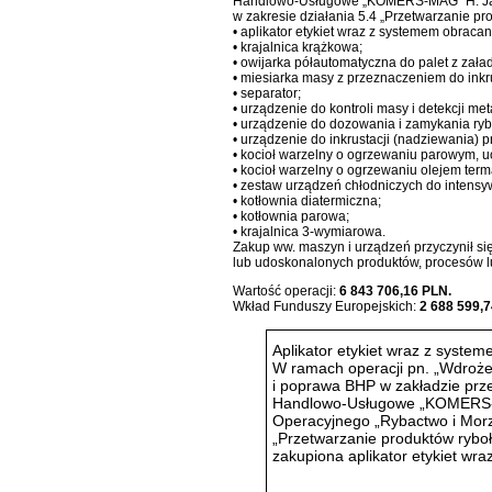
Handlowo-Usługowe „KOMERS-MAG” H. Jarcz
w zakresie działania 5.4 „Przetwarzanie pr
• aplikator etykiet wraz z systemem obracan
• krajalnica krążkowa;
• owijarka półautomatyczna do palet z zała
• miesiarka masy z przeznaczeniem do ink
• separator;
• urządzenie do kontroli masy i detekcji meta
• urządzenie do dozowania i zamykania ry
• urządzenie do inkrustacji (nadziewania) p
• kocioł warzelny o ogrzewaniu parowym, u
• kocioł warzelny o ogrzewaniu olejem term
• zestaw urządzeń chłodniczych do intens
• kotłownia diatermiczna;
• kotłownia parowa;
• krajalnica 3-wymiarowa.
Zakup ww. maszyn i urządzeń przyczynił s
lub udoskonalonych produktów, procesów l
Wartość operacji:
6 843 706,16 PLN.
Wkład Funduszy Europejskich:
2 688 599,7
Aplikator etykiet wraz z syste
W ramach operacji pn. „Wdroż
i poprawa BHP w zakładzie pr
Handlowo-Usługowe „KOMERS-M
Operacyjnego „Rybactwo i Morze
„Przetwarzanie produktów rybołó
zakupiona aplikator etykiet wr