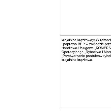
krajalnica krążkowa;v W ramac
i poprawa BHP w zakładzie pr
Handlowo-Usługowe „KOMERS-M
Operacyjnego „Rybactwo i Morze
„Przetwarzanie produktów rybołó
krajalnica krążkowa.